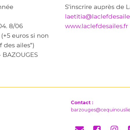
nnée
S'inscrire auprès de
laetitia@laclefdesailes
04. 8/06
www.laclefdesailes.fr
(+5 euros si non
f des ailes")
 - BAZOUGES
Contact :
barzouges@cequinouslie