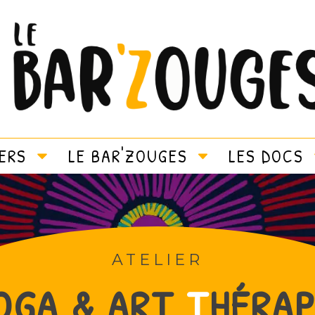
IERS
LE BAR'ZOUGES
LES DOCS
ATELIER
OGA & ART
T
HÉRAP