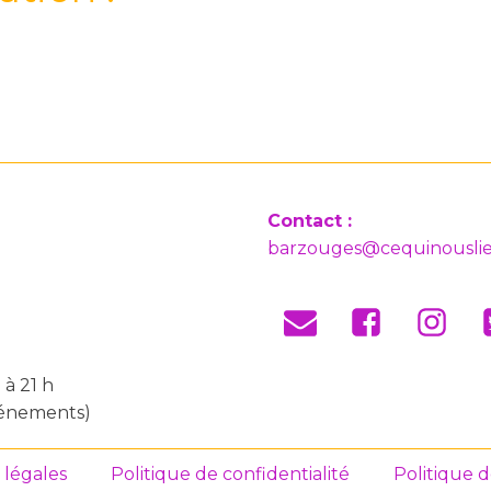
Contact :
barzouges@cequinouslie
 à 21 h
événements)
 légales
Politique de confidentialité
Politique 