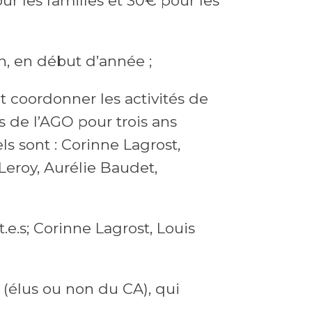
ur les familles et 30€ pour les
n, en début d’année ;
t coordonner les activités de
rs de l’AGO pour trois ans
ls sont : Corinne Lagrost,
Leroy, Aurélie Baudet,
.e.s; Corinne Lagrost, Louis
(élus ou non du CA), qui