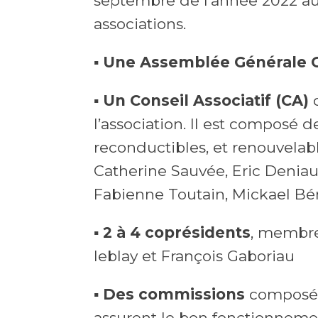
septembre de l’année 2022 aux 
associations.
▪ Une Assemblée Générale O
▪ Un Conseil Associatif (CA)
q
l’association. Il est composé d
reconductibles, et renouvelabl
Catherine Sauvée, Eric Deniau,
Fabienne Toutain, Mickael Bénis
▪ 2 à 4 coprésidents
, membres
leblay et François Gaboriau
▪ Des commissions
composées
assurent le bon fonctionnement