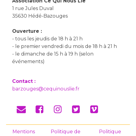
Association Ce Qui Nous Lie
1 rue Jules Duval
35630 Hédé-Bazouges
Ouverture :
- tous les jeudis de 18 h à 21 h
- le premier vendredi du mois de 18 h à 21 h
- le dimanche de 15 h à 19 h (selon
événements)
Contact :
barzouges@cequinouslie.fr
Mentions
Politique de
Politique