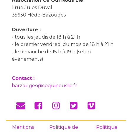
Association Ce Qui Nous Lie
1 rue Jules Duval
35630 Hédé-Bazouges
Ouverture :
- tous les jeudis de 18 h à 21 h
- le premier vendredi du mois de 18 h à 21 h
- le dimanche de 15 h à 19 h (selon
événements)
Contact :
barzouges@cequinouslie.fr
Mentions
Politique de
Politique